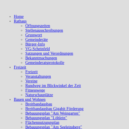
Home
Rathaus
Öffnungszeiten
Stellenausschreibungen
Grusswort
Gemeinderäte
Bürger-Info
VG-Scheinfeld
Satzungen und Verordnungen
Bekanntmachungen
Gemeinderatsprotokolle
Freizeit
Freizeit
Veranstaltungen
Vereine
Rundweg im Blickwinkel der Zeit
Fitnesswege
Naturschauplätze
Bauen und Wohnen
Breitbandausbau
Breitbandausbau Gigabit Förderung
Bebauungsplan "Am Weingarten"
Bebauungsplan "Löhlein"
Flächennutzungsplan
Bebauungsplan "Am Seeleinsberg"