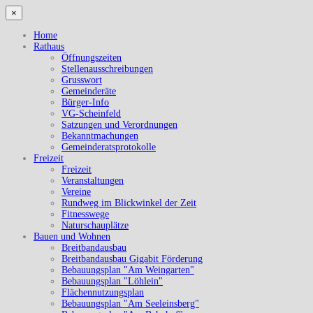
×
Home
Rathaus
Öffnungszeiten
Stellenausschreibungen
Grusswort
Gemeinderäte
Bürger-Info
VG-Scheinfeld
Satzungen und Verordnungen
Bekanntmachungen
Gemeinderatsprotokolle
Freizeit
Freizeit
Veranstaltungen
Vereine
Rundweg im Blickwinkel der Zeit
Fitnesswege
Naturschauplätze
Bauen und Wohnen
Breitbandausbau
Breitbandausbau Gigabit Förderung
Bebauungsplan "Am Weingarten"
Bebauungsplan "Löhlein"
Flächennutzungsplan
Bebauungsplan "Am Seeleinsberg"