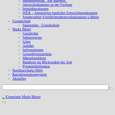
Bebauungsplan "Am Bahnhof"
Agrovoltaikanlage an der Fuchsau
Impulsberatungen
ISEK – Integriertes bauliches Entwicklungskonzept
Sondergebiet Freiflächenphotovoltaikanlage Löhlein
Grundschule
Speiseplan - Grundschule
Markt Bibart
Geschichte
Sehenswertes
Gäste
Anfahrt
Informationen
Gewerbeverzeichnis
Mängelmeldung
Rundweg im Blickwinkel der Zeit
Pressemitteilungen
Nachbarschafts-Hilfe
Ratsinformationssystem
Aktuelles