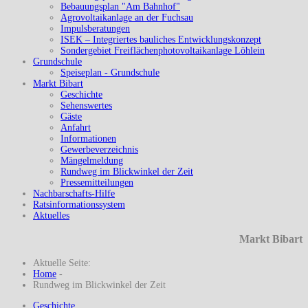
Bebauungsplan "Am Bahnhof"
Agrovoltaikanlage an der Fuchsau
Impulsberatungen
ISEK – Integriertes bauliches Entwicklungskonzept
Sondergebiet Freiflächenphotovoltaikanlage Löhlein
Grundschule
Speiseplan - Grundschule
Markt Bibart
Geschichte
Sehenswertes
Gäste
Anfahrt
Informationen
Gewerbeverzeichnis
Mängelmeldung
Rundweg im Blickwinkel der Zeit
Pressemitteilungen
Nachbarschafts-Hilfe
Ratsinformationssystem
Aktuelles
Markt Bibart
Aktuelle Seite:
Home
-
Rundweg im Blickwinkel der Zeit
Geschichte